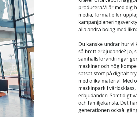
kräver ofta vepor, flaggor, 
producera.Vi är med dig he
media, format eller uppla
kampanjplaneringsverkty
alla andra bolag med lik
Du kanske undrar hur vi k
så brett erbjudande? Jo, 
samhällsförändringar geno
maskiner och hög kompet
satsat stort på digitalt t
med olika material. Med 
maskinpark i världsklass,
erbjudanden. Samtidigt v
och familjekänsla. Det har
generationen också igång 