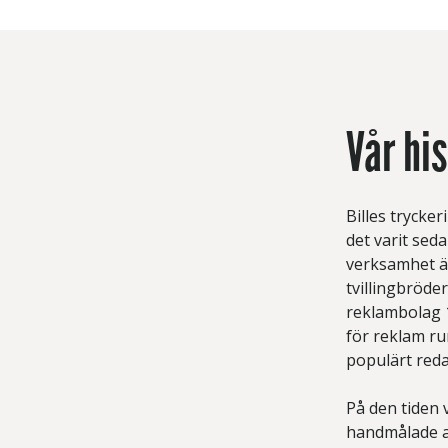
Vår his
Billes trycker
det varit seda
verksamhet ä
tvillingbröde
reklambolag 1
för reklam r
populärt reda
På den tiden v
handmålade a