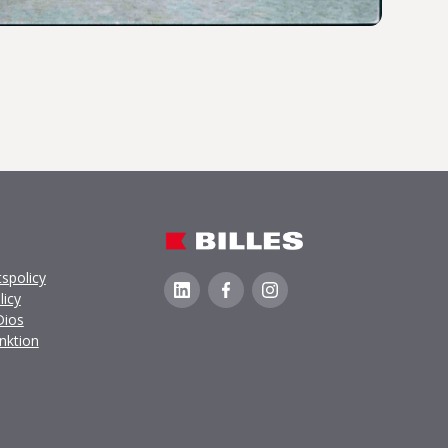
spolicy
licy
Dios
unktion