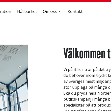
ration
Hållbarhet
Om oss
Kontakt
Välkommen til
Vi på Billes tror på det tr
du behöver inom tryckt ko
av Sveriges mest miljöanp
stor upplaga på många oli
Ska du pryda hela Norde
butikskampanj i många bu
specialister på att produ