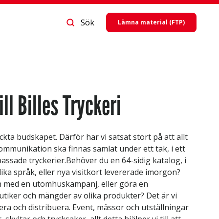
Sök
Lämna material (FTP)
l Billes Tryckeri
yckta budskapet. Därför har vi satsat stort på att allt
mmunikation ska finnas samlat under ett tak, i ett
assade tryckerier.Behöver du en 64-sidig katalog, i
ka språk, eller nya visitkort levererade imorgon?
n med en utomhuskampanj, eller göra en
tiker och mängder av olika produkter? Det är vi
cera och distribuera. Event, mässor och utställningar