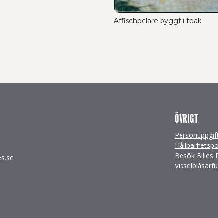
Affischpelare byggt i teak.
ÖVRIGT
Personuppgift
Hållbarhetspo
Besök Billes 
es.se
Visselblåsarf