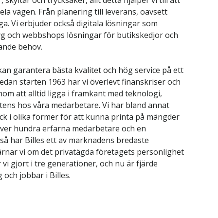
skyltar och trycksaker, allt detta hjälper vi till att
la vägen. Från planering till leverans, oavsett
ga. Vi erbjuder också digitala lösningar som
g och webbshops lösningar för butikskedjor och
nande behov.
an garantera bästa kvalitet och hög service på ett
sedan starten 1963 har vi överlevt finanskriser och
m att alltid ligga i framkant med teknologi,
ens hos våra medarbetare. Vi har bland annat
ryck i olika former för att kunna printa på mängder
över hundra erfarna medarbetare och en
 så har Billes ett av marknadens bredaste
ärnar vi om det privatägda företagets personlighet
 vi gjort i tre generationer, och nu är fjärde
och jobbar i Billes.