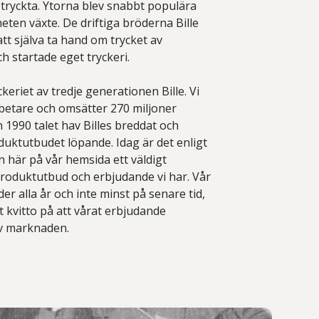
tryckta. Ytorna blev snabbt populära
ten växte. De driftiga bröderna Bille
t att själva ta hand om trycket av
h startade eget tryckeri.
ckeriet av tredje generationen Bille. Vi
betare och omsätter 270 miljoner
 1990 talet hav Billes breddat och
duktutbudet löpande. Idag är det enligt
 här på vår hemsida ett väldigt
roduktutbud och erbjudande vi har. Vår
r alla år och inte minst på senare tid,
tt kvitto på att vårat erbjudande
v marknaden.