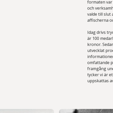
formaten var 
och verksamhe
valde till slu
affischerna oc
Idag drivs try
är 100 medar
kronor. Sedan
utvecklat pro
informationen
omfattande p
framgång unde
tycker vi är e
uppskattas a