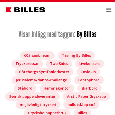
Visar inlägg med taggen:
By Billes
60årsjuibileum
Tävling By Billes
Tryckpressar
Two Sides
Livekonsert
Göteborgs Symfoniorkester
Covid-19
Jerusalema-dance-challenge
Laptopbord
Ståbord
Hemmakontor
skärbord
Svensk pappersleverantör
Arctic Paper Grycksbo
miljövänligt tryckeri
nollutsläpp co2
Grycksbo papperbruk
Billes