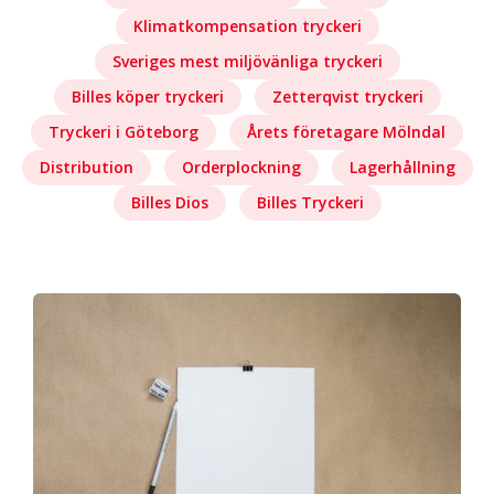
Klimatkompensation tryckeri
Sveriges mest miljövänliga tryckeri
Billes köper tryckeri
Zetterqvist tryckeri
Tryckeri i Göteborg
Årets företagare Mölndal
Distribution
Orderplockning
Lagerhållning
Billes Dios
Billes Tryckeri