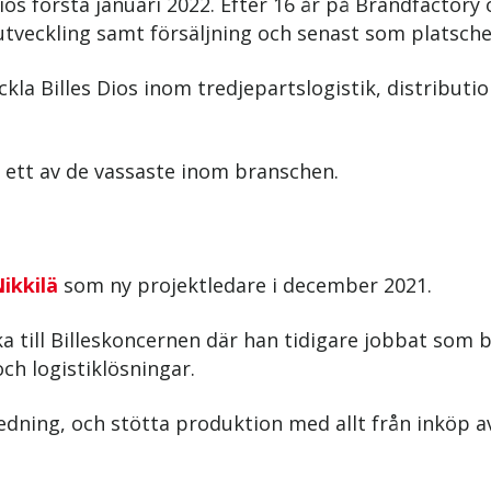
ios första januari 2022. Efter 16 år på Brandfactory
utveckling samt försäljning och senast som platsch
ckla Billes Dios inom tredjepartslogistik, distribut
l ett av de vassaste inom branschen.
Nikkilä
som ny projektledare i december 2021.
a till Billeskoncernen där han tidigare jobbat som 
ch logistiklösningar.
edning, och stötta produktion med allt från inköp av