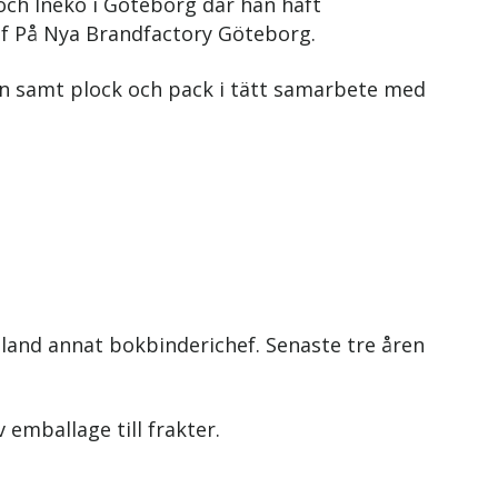
 och Ineko i Göteborg där han haft
ef På Nya Brandfactory Göteborg.
ion samt plock och pack i tätt samarbete med
bland annat bokbinderichef. Senaste tre åren
 emballage till frakter.