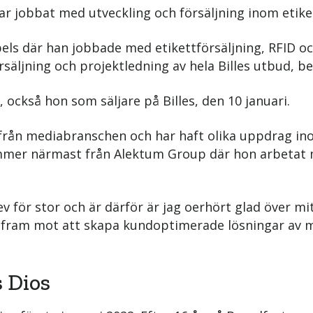
r jobbat med utveckling och försäljning inom etiket
els där han jobbade med etikettförsäljning, RFID oc
rsäljning och projektledning av hela Billes utbud, be
, också hon som säljare på Billes, den 10 januari.
från mediabranschen och har haft olika uppdrag inom
ommer närmast från Alektum Group där hon arbetat me
blev för stor och är därför är jag oerhört glad över m
r fram mot att skapa kundoptimerade lösningar av
s Dios